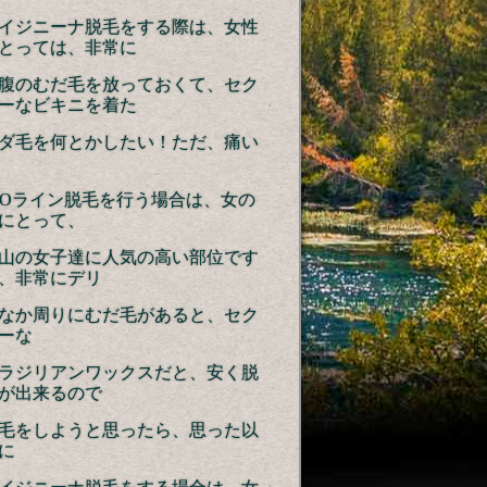
イジニーナ脱毛をする際は、女性
とっては、非常に
腹のむだ毛を放っておくて、セク
ーなビキニを着た
ダ毛を何とかしたい！ただ、痛い
IOライン脱毛を行う場合は、女の
にとって、
山の女子達に人気の高い部位です
、非常にデリ
なか周りにむだ毛があると、セク
ーな
ラジリアンワックスだと、安く脱
が出来るので
毛をしようと思ったら、思った以
に