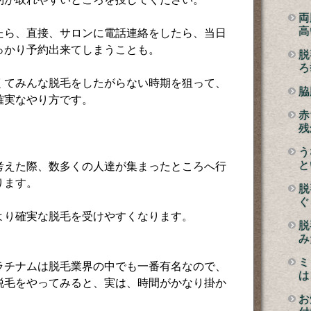
両
高
たら、直接、サロンに電話連絡をしたら、当日
っかり予約出来てしまうことも。
脱
ろ
くてみんな脱毛をしたがらない時期を狙って、
脇
確実なやり方です。
赤
残
う
と
考えた際、数多くの人達が集まったところへ行
ります。
脱
ぐ
より確実な脱毛を受けやすくなります。
脱
み
ミ
ラチナムは脱毛業界の中でも一番有名なので、
は
脱毛をやってみると、実は、時間がかなり掛か
お