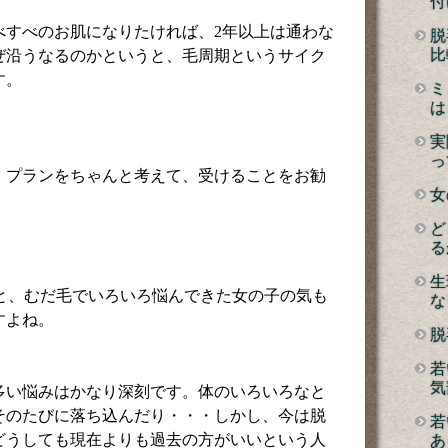
付
べすべのお肌になりたければ、2年以上は通わな
脱
比
ぜ沿うなるのかというと、毛周期というサイク
す。
ミ
は
実
っ
、プランをちゃんと考えて、受けることをお勧
女
ど
る
生
すると、むだ毛でいろいろ悩んできた女の子の気も
な
すよね。
脱
若
気
多い悩みはかなり深刻です。体のいろいろなと
そのたびに落ち込んだり・・・しかし、今は脱
若
どうしても現在よりも過去の方がいいという人
あ