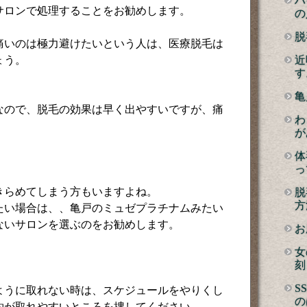
ハ
サロンで処理することをお勧めします。
の
脱
痛いのは極力避けたいという人は、医療脱毛は
ょう。
近
す
亀
なので、脱毛の効果は早く出やすいですが、痛
わ
が
体
っ
きらめてしまう方もいますよね。
脱
方
たい場合は、、亀戸のミュゼプラチナムみたい
ないサロンを選ぶのをお勧めします。
お
女
刻
S
ように取れない時は、スケジュールをやりくし
の
約が取れやすいところを捜してください。