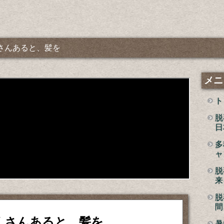
さんあると、髪を
メニ
ト
脱
日
多
ャ
脱
来
脱
間
くさんあると、髪を
暑