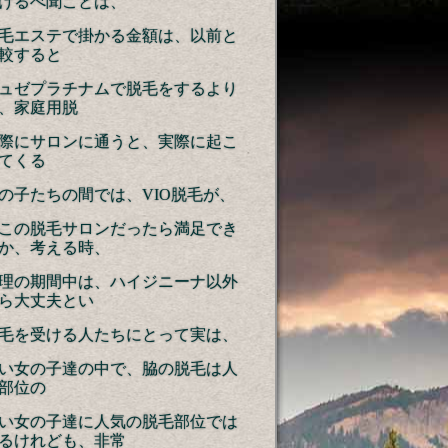
けるべ聞ことは、
毛エステで掛かる金額は、以前と
較すると
ュゼプラチナムで脱毛をするより
、家庭用脱
際にサロンに通うと、実際に起こ
てくる
の子たちの間では、VIO脱毛が、
この脱毛サロンだったら満足でき
か、考える時、
理の期間中は、ハイジニーナ以外
ら大丈夫とい
毛を受ける人たちにとって実は、
い女の子達の中で、脇の脱毛は人
部位の
い女の子達に人気の脱毛部位では
るけれども、非常