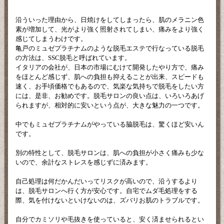
沿ういった理由から、日焼けをしてしまったら、肌のメラニン色
素が増加して、光がより強く照射されてしまい、痛みをより強く
感じてしまうわけです。
亀戸のミュゼプラチナムのような脱毛エステで行なっている脱毛
の方法は、SSC脱毛と呼ばれています。
イタリアの会社が、日本の市場にむけて開発したやり方で、痛み
をほとんど感じず、肌への負担も抑えることが出来、スピードも
速く、お手頃価格でもあるので、気楽な気持ちで脱毛をしたい方
には、是非、お勧めです。脱毛サロンの良い点は、いろいろあげ
られますが、相対的に安いという点が、大きな魅力の一つです。
中でもミュゼプラチナムがやっている脇脱毛は、驚くほど安いん
です。
別の特性として、脱毛サロンは、肌への負担が小さく痛みも少な
いので、余計なストレスを感じずに済みます。
自己処理は何だかんだいってリスクが高いので、沿うするより
は、脱毛サロンへ行く方が安心です。自宅でムダ毛処理をする
際、気を付けないといけないのは、ズバリお肌のトラブルです。
自分でカミソリや毛抜きを使っていると、安く済ませられるとい