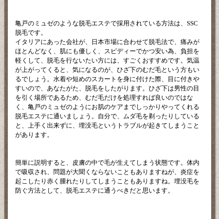
亀戸のミュゼのような脱毛エステで採用されている方法は、SSC
脱毛です。
イタリアにあった会社が、日本市場に合わせて脱毛法で、痛みが
ほとんどなく、肌にも優しく、スピディーでかつ安い為、負担を
軽くして、脱毛を行ないたい方には、すごくおすすめです。気温
が上がってくると、気になるのが、ひざ下のむだ毛という方もい
るでしょう。水着や短めのスカートを身に付けた際、目に付きや
すいので、あなたがた、脱毛をしたがります。ひざ下は男性の目
を引く場所であるため、むだ毛だけを処理すれば良いのではな
く、亀戸のミュゼのようにお肌のケアまでしっかりやってくれる
脱毛エステに通いましょう。自分で、ムダ毛を剃ったりしている
と、上手く出来ずに、埋没毛というトラブルが起きてしまうこと
があります。
簡単に説明すると、皮膚の中で毛が生えてしまう状態です。体内
で吸収され、問題が大聞くならないこともありますねが、炎症を
起こしたり赤く腫れたりしてしまうこともありますね。埋没毛を
防ぐ方法として、脱毛エステに通うべきだと思います。