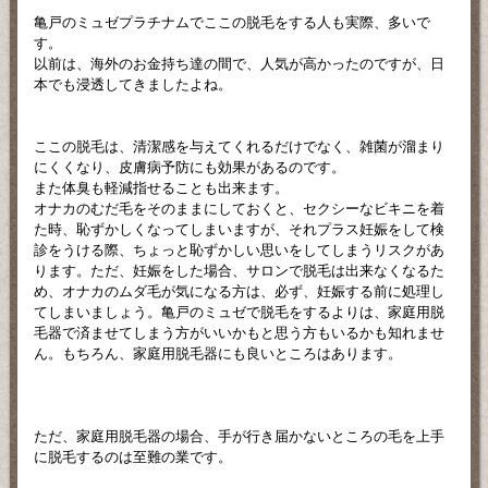
亀戸のミュゼプラチナムでここの脱毛をする人も実際、多いで
す。
以前は、海外のお金持ち達の間で、人気が高かったのですが、日
本でも浸透してきましたよね。
ここの脱毛は、清潔感を与えてくれるだけでなく、雑菌が溜まり
にくくなり、皮膚病予防にも効果があるのです。
また体臭も軽減指せることも出来ます。
オナカのむだ毛をそのままにしておくと、セクシーなビキニを着
た時、恥ずかしくなってしまいますが、それプラス妊娠をして検
診をうける際、ちょっと恥ずかしい思いをしてしまうリスクがあ
ります。ただ、妊娠をした場合、サロンで脱毛は出来なくなるた
め、オナカのムダ毛が気になる方は、必ず、妊娠する前に処理し
てしまいましょう。亀戸のミュゼで脱毛をするよりは、家庭用脱
毛器で済ませてしまう方がいいかもと思う方もいるかも知れませ
ん。もちろん、家庭用脱毛器にも良いところはあります。
ただ、家庭用脱毛器の場合、手が行き届かないところの毛を上手
に脱毛するのは至難の業です。