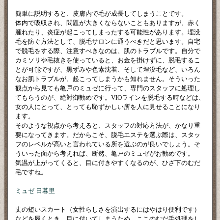
簡単に説明すると、皮膚内で毛が成長してしまうことです。
体内で吸収され、問題が大きくならないこともありますが、赤く
腫れたり、炎症が起こってしまったする可能性があります。埋没
毛を防ぐ方法として、脱毛サロンに通うべきだと思います。自宅
で脱毛をする際、注意すべきなのは、肌のトラブルです。自分で
カミソリや毛抜きを使っていると、お金を掛けずに、脱毛するこ
とが可能ですが、黒ずみや色素沈着、そして埋没毛など、いろん
なお肌トラブルが、起こってしまうかも知れません。そういった
観点から見ても亀戸のミュゼに行って、専門のスタッフに処理し
てもらうのが、絶対御勧めです。VIOラインを脱毛する時などは、
女の人にとって、とっても恥ずかしい所を人に見せることになり
ます。
そのような視点から考えると、スタッフの対応方法が、かなり重
要になってきます。だからこそ、脱毛エステを選ぶ際は、スタッ
フのレベルが高いと言われている所を選ぶのが良いでしょう。そ
ういった面から考えれば、断然、亀戸のミュゼがお勧めです。
気温が上がってくると、目に付きやすくなるのが、ひざ下のむだ
毛ですね。
ミュゼ 日暮里
丈の短いスカート（女性らしさを演出するにはやはり便利です）
などを履くとき、目に付いてしまうため、ここのむだ毛処理をし