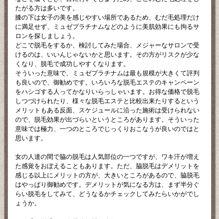
たがる方は多いです。
膝の下は女子の美を感じやすい場所であるため、むだ毛処理だけ
に満足せず、ミュゼプラチナムなどのように美肌効果にも拘るサ
ロンを探しましょう。
どこで脱毛をするか、検討してみた場合、メジャーなサロンで受
けるのは、いいんじゃないかと思います。その方がリスクが少な
くなり、脱毛で成功しやすくなります。
そういった意味で、ミュゼプラチナムは最も規模が大きくて評判
も良いので、御勧めです。いろいろな脱毛エステのキャンペーン
をハシゴする人ってかなりいらっしゃいます。お得な価格で脱毛
しつづけられたり、様々な脱毛エステと比較出来たりするという
メリットもある反面、スケジュールに沿った施術は受けられない
ので、脱毛効果が出づらいというところがあります。そういった
意味では極力、一つのところでじっくりおこなうが良いのではと
思います。
女の人達の間で脇の脱毛は人気部位の一つですが、ワキ汗が増え
た感覚をおぼえることもあります。ただ、脇脱毛はデメリットを
感じる以上にメリットの方が、大きいところがあるので、脇脱毛
はやっぱり御勧めです。デメリットが気になる方は、まず半分ぐ
らい脱毛をしてみて、どうなるかチェックしてみたらいかがでし
ょうか。